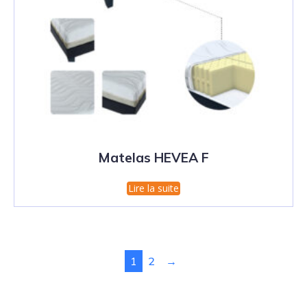
Matelas HEVEA F
Lire la suite
1
2
→