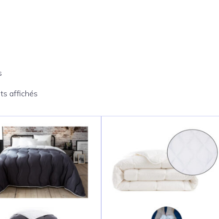
s
ats affichés