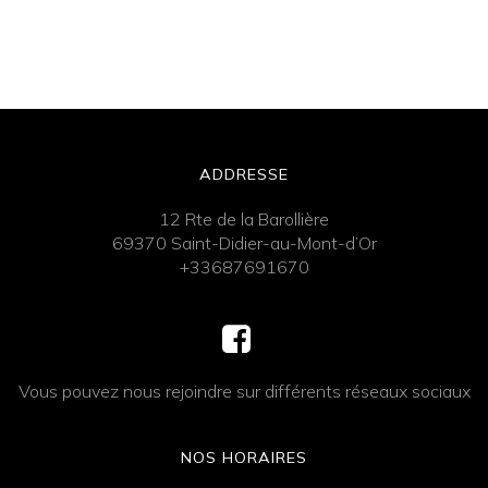
ADDRESSE
12 Rte de la Barollière
69370 Saint-Didier-au-Mont-d’Or
+33687691670
Vous pouvez nous rejoindre sur différents réseaux sociaux
NOS HORAIRES