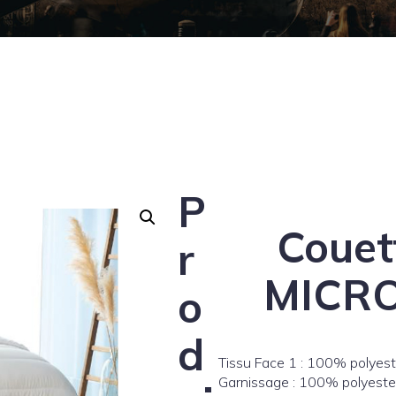
P
Coue
r
MICRO
o
d
Tissu Face 1 : 100% polyest
Garnissage : 100% polyeste