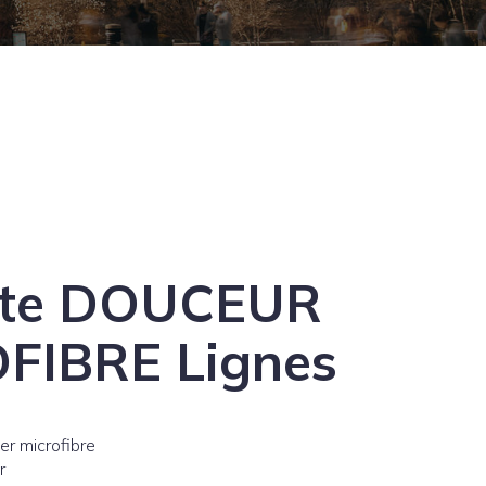
tte DOUCEUR
FIBRE Lignes
er microfibre
r