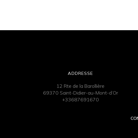
ADDRESSE
12 Rte de la Barollière
69370 Saint-Didier-au-Mont-d’Or
+33687691670
CO