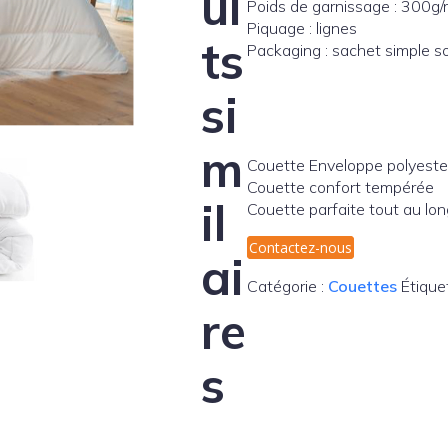
ui
Poids de garnissage : 300g/
Piquage : lignes
ts
Packaging : sachet simple so
si
m
Couette Enveloppe polyester
Couette confort tempérée
il
Couette parfaite tout au lon
Contactez-nous
ai
Catégorie :
Couettes
Étique
re
s