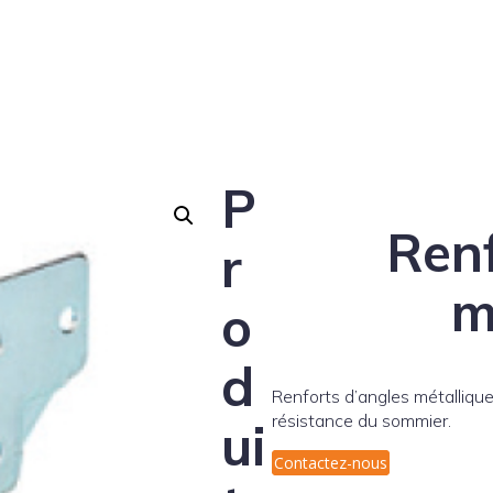
P
Renf
r
m
o
d
Renforts d’angles métallique
résistance du sommier.
ui
Contactez-nous