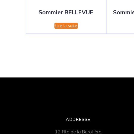
Sommier BELLEVUE
Sommi
Lire la suite
ADDRESSE
12 Rte de la Barollière