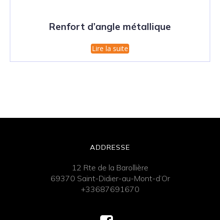
Renfort d’angle métallique
Lire la suite
ADDRESSE
12 Rte de la Barollière
69370 Saint-Didier-au-Mont-d’Or
+33687691670